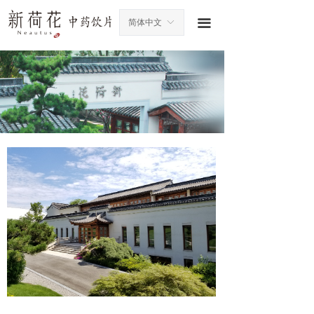
끀
简体中文
ꀅ