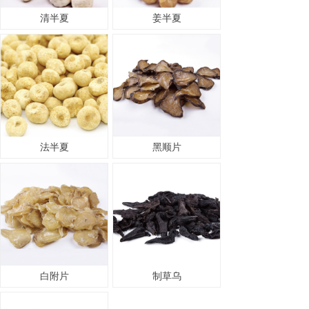
清半夏
姜半夏
法半夏
黑顺片
白附片
制草乌