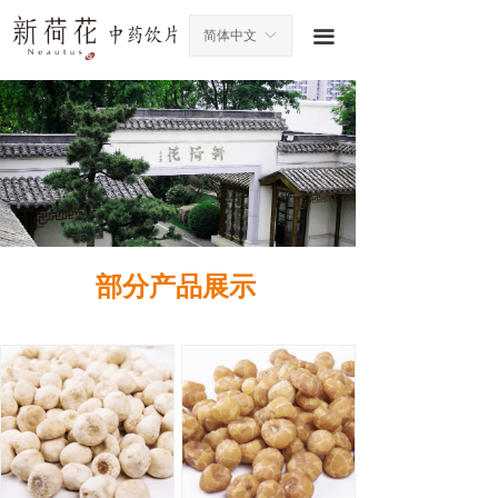
끀
简体中文
ꀅ
部分产品展示